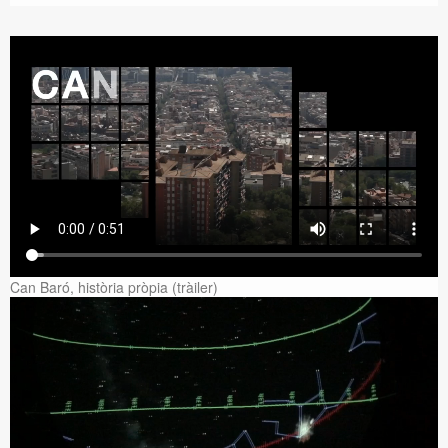
Can Baró, història pròpia (tràiler)