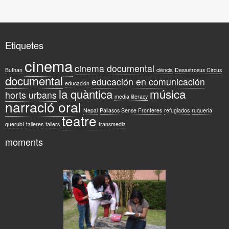
Etiquetes
cinema
cinema documental
Buthan
ciència
Desastrosus Circus
documental
educación en comunicación
educación
la quàntica
música
horts urbans
media literacy
narració oral
Nepal
Pallasos Sense Fronteres
refugiados
ruqueria
teatre
querubí
talleres
tallers
transmedia
moments