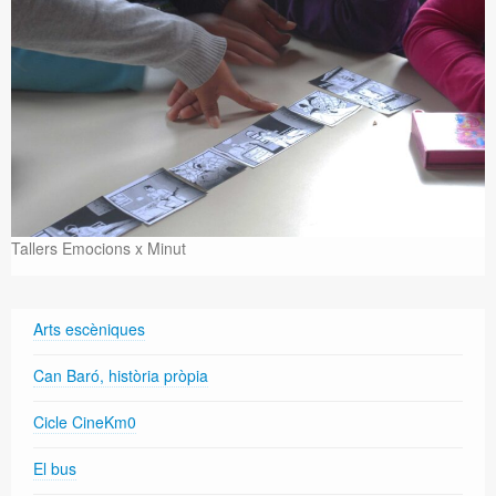
Tallers Emocions x Minut
Arts escèniques
Can Baró, història pròpia
Cicle CineKm0
El bus