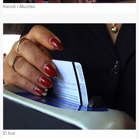
Kanoê i Akuntsú
El bus