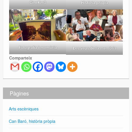
CineKm0
Història pròpia
Fotografia i memòria
Les veus de la memòria
Comparteix
Pàgines
Arts escèniques
Can Baró, història pròpia