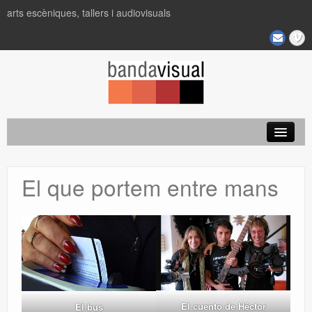
arts escèniques, tallers i audiovisuals
Projectes
El que portem entre mans
El cuento de Héctor
El bus