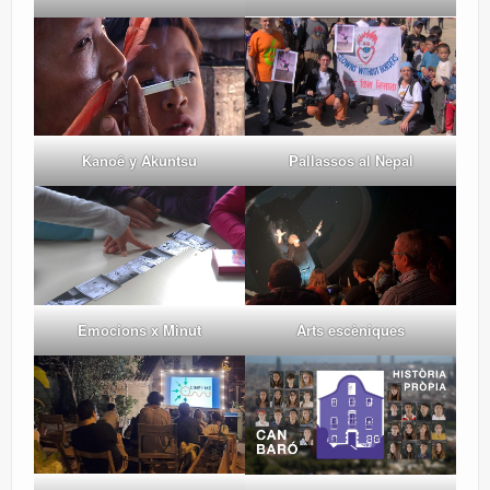
Pallassos al Nepal
Kanoê y Akuntsu
Arts escèniques
Emocions x Minut