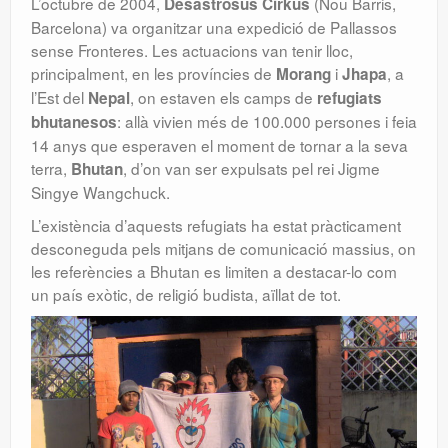
L’octubre de 2004,
(Nou Barris,
Desastrosus Cirkus
Barcelona) va organitzar una expedició de Pallassos
sense Fronteres. Les actuacions van tenir lloc,
principalment, en les províncies de
i
, a
Morang
Jhapa
l’Est del
, on estaven els camps de
Nepal
refugiats
: allà vivien més de 100.000 persones i feia
bhutanesos
14 anys que esperaven el moment de tornar a la seva
terra,
, d’on van ser expulsats pel rei Jigme
Bhutan
Singye Wangchuck.
L’existència d’aquests refugiats ha estat pràcticament
desconeguda pels mitjans de comunicació massius, on
les referències a Bhutan es limiten a destacar-lo com
un país exòtic, de religió budista, aïllat de tot.