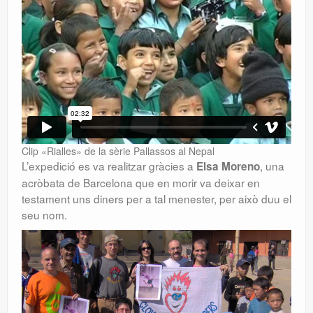
Clip «Rialles» de la sèrie Pallassos al Nepal
L’expedició es va realitzar gràcies a
, una
Elsa Moreno
acròbata de Barcelona que en morir va deixar en
testament uns diners per a tal menester, per això duu el
seu nom.