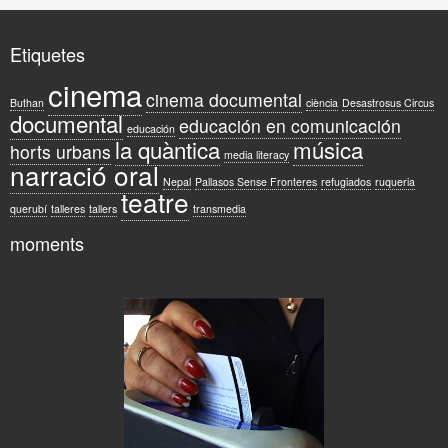
Etiquetes
cinema
cinema documental
Buthan
ciència
Desastrosus Circus
documental
educación en comunicación
educación
la quàntica
música
horts urbans
media literacy
narració oral
Nepal
Pallasos Sense Fronteres
refugiados
ruqueria
teatre
querubí
talleres
tallers
transmedia
moments