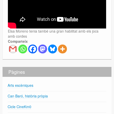
Elsa Moreno tenia també una gran habilitat amb els jocs
amb cordes
Comparteix
Pàgines
Arts escèniques
Can Baró, història pròpia
Cicle CineKm0