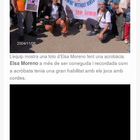
L’equip mostra una foto d’Elsa Moreno fent una acrobàcia.
a més de ser coneguda i recordada com
Elsa Moreno
a acròbata tenia una gran habilitat amb els jocs amb
cordes.