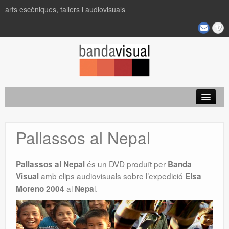
arts escèniques, tallers i audiovisuals
Projectes
Pallassos al Nepal
és un DVD produït per
Pallassos al Nepal
Banda
amb clips audiovisuals sobre l’expedició
Visual
Elsa
al
l.
Moreno
2004
Nepa