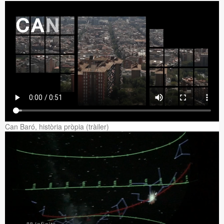
Can Baró, història pròpia (tràiler)