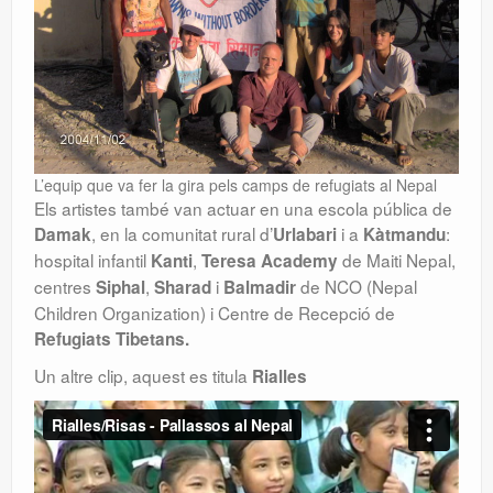
L’equip que va fer la gira pels camps de refugiats al Nepal
Els artistes també van actuar en una escola pública de
, en la comunitat rural d’
i a
:
Damak
Urlabari
Kàtmandu
hospital infantil
,
de Maiti Nepal,
Kanti
Teresa Academy
centres
,
i
de NCO (Nepal
Siphal
Sharad
Balmadir
Children Organization) i Centre de Recepció de
Refugiats Tibetans.
Un altre clip, aquest es titula
Rialles