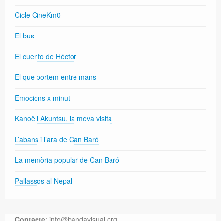
Cicle CineKm0
El bus
El cuento de Héctor
El que portem entre mans
Emocions x minut
Kanoê i Akuntsu, la meva visita
L’abans i l’ara de Can Baró
La memòria popular de Can Baró
Pallassos al Nepal
Contacte
: info@bandavisual.org