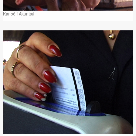
Kanoê i Akuntsú