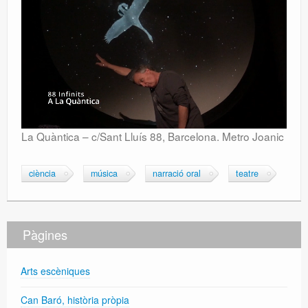
La Quàntica – c/Sant Lluís 88, Barcelona. Metro Joanic
ciència
música
narració oral
teatre
Pàgines
Arts escèniques
Can Baró, història pròpia