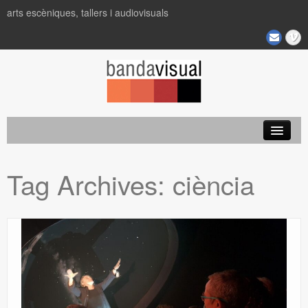
arts escèniques, tallers i audiovisuals
Projectes
Tag Archives:
ciència