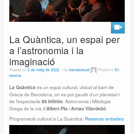
La Quàntica, un espai per
a l’astronomia i la
imaginació
Posted on
2 de maig de 2022
by
bandavisual
Posted in
En
escena
és un espai cultural, ubicat al barri de
La Quàntica
Gràcia de Barcelona, on es pot gaudir d’un planetari i
de l’espectacle
. Astronomia i Mitologia
88 Infinits
Grega de la mà d’
i
.
Albert Pla
Arnau Vilardebò
Programació cultural a La Quàntica:
Reservar entrades