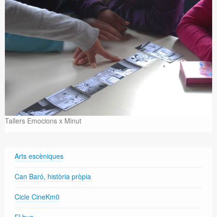
Tallers Emocions x Minut
Arts escèniques
Can Baró, història pròpia
Cicle CineKm0
El bus