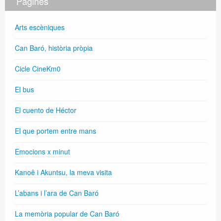
Pàgines
Arts escèniques
Can Baró, història pròpia
Cicle CineKm0
El bus
El cuento de Héctor
El que portem entre mans
Emocions x minut
Kanoê i Akuntsu, la meva visita
L’abans i l’ara de Can Baró
La memòria popular de Can Baró