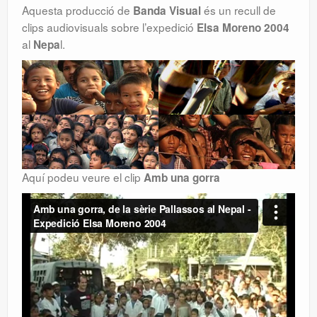
Aquesta producció de
és un recull de
Banda Visual
clips audiovisuals sobre l’expedició
Elsa Moreno
2004
al
l.
Nepa
Aquí podeu veure el clip
Amb una gorra