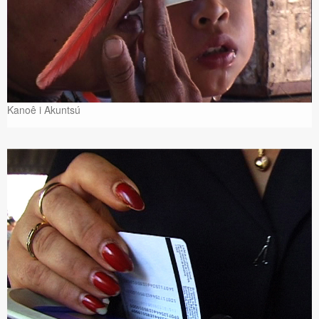
Kanoê i Akuntsú