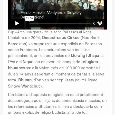
Clip «Amb una gorra» de la sèrie Pallassos al Nepal
L’octubre de 2004,
(Nou Barris,
Desastrosus Cirkus
Barcelona) va organitzar una expedició de Pallassos
sense Fronteres. Les actuacions van tenir lloc,
principalment, en les províncies de
i
, a
Morang
Jhapa
l’Est del
, on estaven els camps de
Nepal
refugiats
: allà vivien més de 100.000 persones i
bhutanesos
duien 14 anys esperant el moment de tornar a la seva
terra,
, d’on van ser expulsats pel rei Jigme
Bhutan
Singye Wangchuck.
L’existència d’aquests refugiats ha estat pràcticament
desconeguda pels mitjans de comunicació massius, on
les referències a Bhutan es limiten a destacar-lo com
un país exòtic, de religió budista, aïllat de tot.