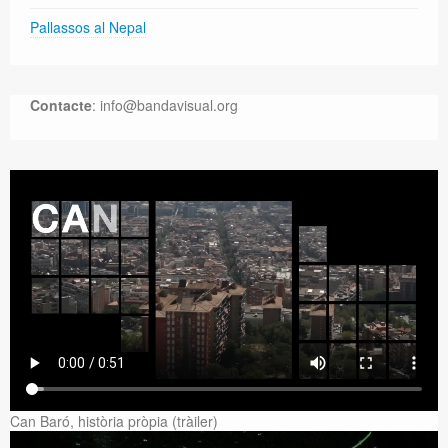
Pallassos al Nepal
Contacte
: info@bandavisual.org
Can Baró, història pròpia (tràiler)