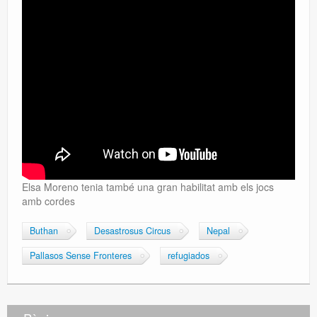
Elsa Moreno tenia també una gran habilitat amb els jocs
amb cordes
Buthan
Desastrosus Circus
Nepal
Pallasos Sense Fronteres
refugiados