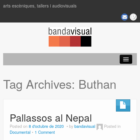
arts escèniques, tallers i audiovisuals
Projectes
Tag Archives:
Buthan
Pallassos al Nepal
Posted on
8 d'octubre de 2020
by
bandavisual
Posted in
Documental
1 Comment