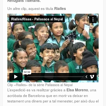
Refugiats Tibetans.
Un altre clip, aquest es titula
Rialles
Clip «Rialles» de la sèrie Pallassos al Nepal
L’expedició es va realitzar gràcies a
, una
Elsa Moreno
acròbata de Barcelona que en morir va deixar en
testament uns diners per a tal menester, per això duu el