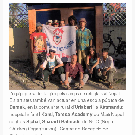
L’equip que va fer la gira pels camps de refugiats al Nepal
Els artistes també van actuar en una escola pública de
, en la comunitat rural d’
i a
:
Damak
Urlabari
Kàtmandu
hospital infantil
,
de Maiti Nepal,
Kanti
Teresa Academy
centres
,
i
de NCO (Nepal
Siphal
Sharad
Balmadir
Children Organization) i Centre de Recepció de