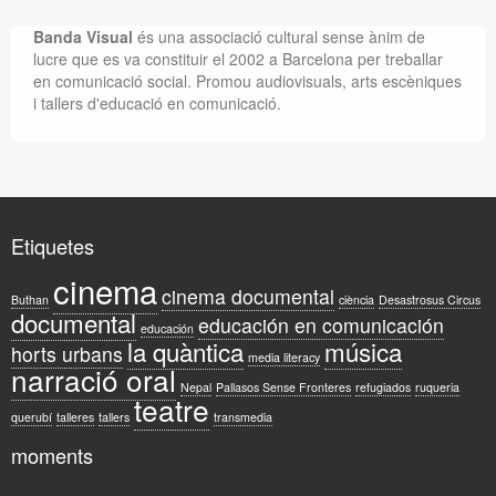
Banda Visual
és una associació cultural sense ànim de
lucre que es va constituir el 2002 a Barcelona per treballar
en comunicació social. Promou audiovisuals, arts escèniques
i tallers d'educació en comunicació.
Etiquetes
cinema
cinema documental
Buthan
ciència
Desastrosus Circus
documental
educación en comunicación
educación
la quàntica
música
horts urbans
media literacy
narració oral
Nepal
Pallasos Sense Fronteres
refugiados
ruqueria
teatre
querubí
talleres
tallers
transmedia
moments