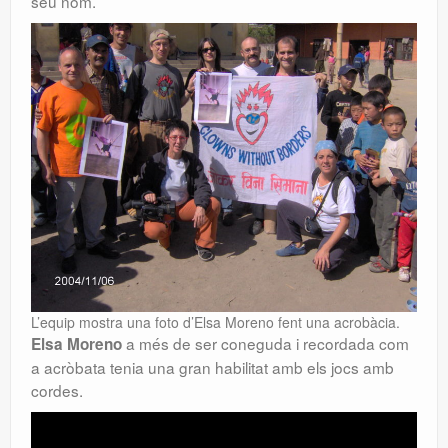
seu nom.
L’equip mostra una foto d’Elsa Moreno fent una acrobàcia.
a més de ser coneguda i recordada com
Elsa Moreno
a acròbata tenia una gran habilitat amb els jocs amb
cordes.